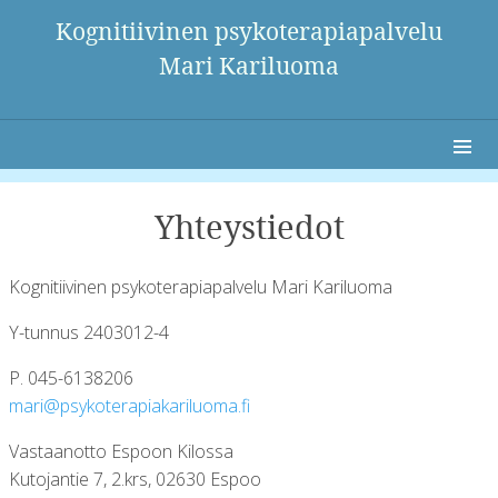
Kognitiivinen psykoterapiapalvelu
Mari Kariluoma
Skip
to
Yhteystiedot
content
Kognitiivinen psykoterapiapalvelu Mari Kariluoma
Y-tunnus 2403012-4
P. 045-6138206
iram
kysp@
areto
akaip
oulir
if.am
Vastaanotto Espoon Kilossa
Kutojantie 7, 2.krs, 02630 Espoo